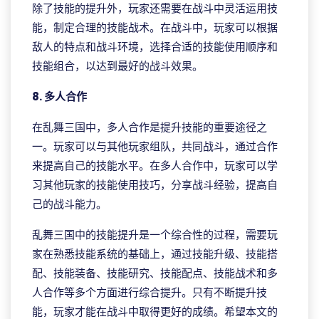
除了技能的提升外，玩家还需要在战斗中灵活运用技
能，制定合理的技能战术。在战斗中，玩家可以根据
敌人的特点和战斗环境，选择合适的技能使用顺序和
技能组合，以达到最好的战斗效果。
8. 多人合作
在乱舞三国中，多人合作是提升技能的重要途径之
一。玩家可以与其他玩家组队，共同战斗，通过合作
来提高自己的技能水平。在多人合作中，玩家可以学
习其他玩家的技能使用技巧，分享战斗经验，提高自
己的战斗能力。
乱舞三国中的技能提升是一个综合性的过程，需要玩
家在熟悉技能系统的基础上，通过技能升级、技能搭
配、技能装备、技能研究、技能配点、技能战术和多
人合作等多个方面进行综合提升。只有不断提升技
能，玩家才能在战斗中取得更好的成绩。希望本文的