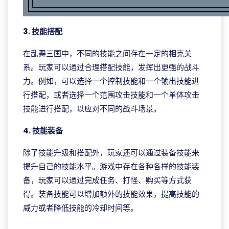
3. 技能搭配
在乱舞三国中，不同的技能之间存在一定的相克关
系。玩家可以通过合理搭配技能，发挥出更强的战斗
力。例如，可以选择一个控制技能和一个输出技能进
行搭配，或者选择一个范围攻击技能和一个单体攻击
技能进行搭配，以应对不同的战斗场景。
4. 技能装备
除了技能升级和搭配外，玩家还可以通过装备技能来
提升自己的技能水平。游戏中存在各种各样的技能装
备，玩家可以通过完成任务、打怪、购买等方式获
得。装备技能可以增加额外的技能效果，提高技能的
威力或者降低技能的冷却时间等。