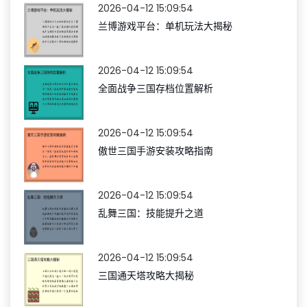
2026-04-12 15:09:54
兰博游戏平台：单机玩法大揭秘
2026-04-12 15:09:54
全面战争三国存档位置解析
2026-04-12 15:09:54
傲世三国手游安装攻略指南
2026-04-12 15:09:54
乱舞三国：技能提升之道
2026-04-12 15:09:54
三国通天塔攻略大揭秘