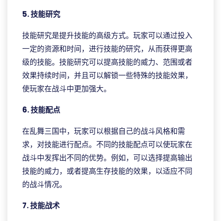
J9老哥俱乐部登录入口
5. 技能研究
技能研究是提升技能的高级方式。玩家可以通过投入
一定的资源和时间，进行技能的研究，从而获得更高
级的技能。技能研究可以提高技能的威力、范围或者
效果持续时间，并且可以解锁一些特殊的技能效果，
使玩家在战斗中更加强大。
6. 技能配点
在乱舞三国中，玩家可以根据自己的战斗风格和需
求，对技能进行配点。不同的技能配点可以使玩家在
战斗中发挥出不同的优势。例如，可以选择提高输出
技能的威力，或者提高生存技能的效果，以适应不同
的战斗情况。
7. 技能战术