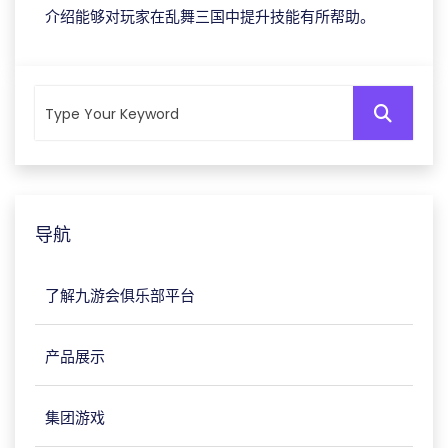
介绍能够对玩家在乱舞三国中提升技能有所帮助。
导航
了解九游会俱乐部平台
产品展示
集团游戏