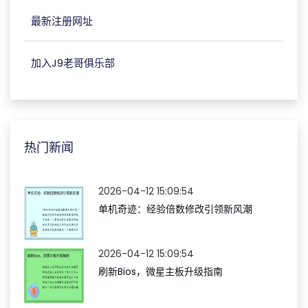
最新注册网址
加入J9老哥俱乐部
热门新闻
2026-04-12 15:09:54
单机奇迹：经验倍数修改引领新风潮
2026-04-12 15:09:54
刷新Bios，微星主板升级指南