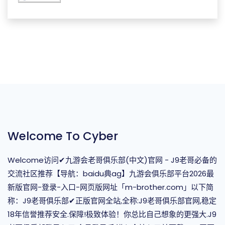
Welcome To Cyber
Welcome访问✔九游会老哥俱乐部(中文)官网 - J9老哥必备的
交流社区推荐【导航：baidu典ag】九游会俱乐部平台2026最
新版官网-登录-入口-网页版网址「m-brother.com」以下简
称：J9老哥俱乐部✔正版官网全站,全称:J9老哥俱乐部官网,稳定
18年信誉推荐安全.保障!极致体验！你总比自己想象的更强大.J9